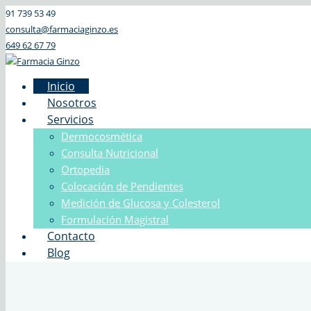
91 739 53 49
consulta@farmaciaginzo.es
649 62 67 79
Inicio
Nosotros
Servicios
Dermocosmética
Consulta Nutricional
Ortopedia
Colocación de Pendientes
Medición de Glucosa y Colesterol
Formulación Magistral
Contacto
Blog