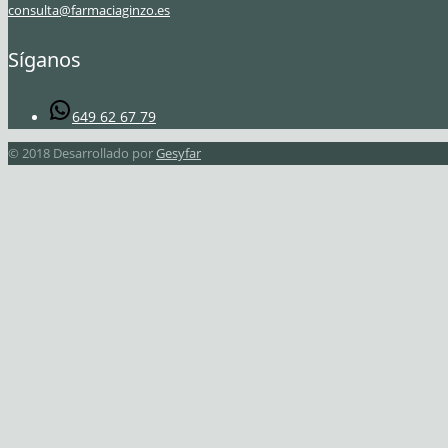
consulta@farmaciaginzo.es
Síganos
649 62 67 79
© 2018 Desarrollado por
Gesyfar